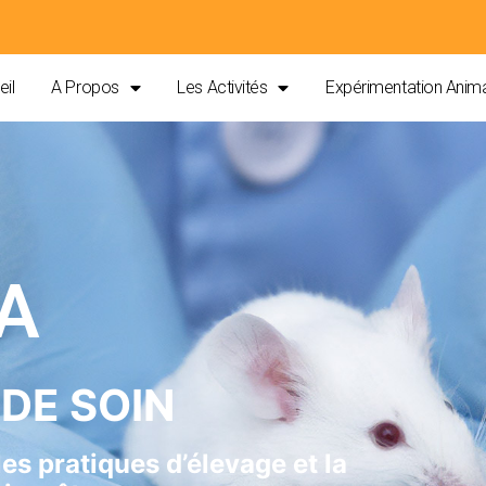
il
A Propos
Les Activités
Expérimentation Anim
A
DE SOIN
es pratiques d’élevage et la