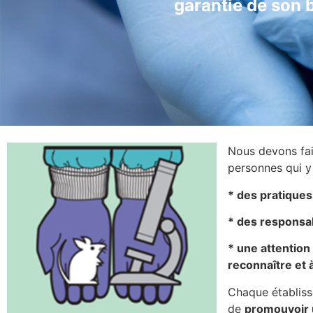
garantie de son b
Nous devons fai
personnes qui y 
* des pratiques 
* des responsabil
* une attention 
reconnaître et a
Chaque établiss
de
promouvoir