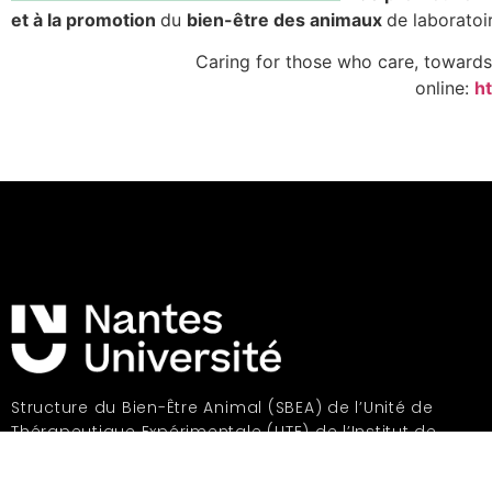
et à la promotion
du
bien-être des animaux
de laboratoi
Caring for those who care, towards 
online:
h
Structure du Bien-Être Animal (SBEA) de l’Unité de
Thérapeutique Expérimentale (UTE) de l’Institut de
Recherche en Santé de l’Université de Nantes (IRS-UN)