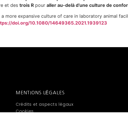
re et des
trois R
pour
aller au-delà d’une culture de conform
a more expansive culture of care in laboratory animal facili
ttps://doi.org/10.1080/14649365.2021.1939123
MENTIONS LÉGALES
Crédits et aspects légaux
Cookies